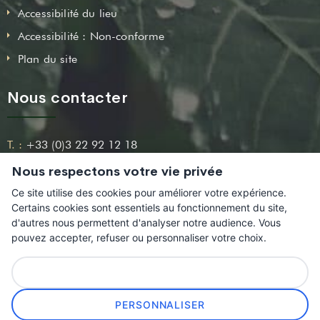
Accessibilité du lieu
Accessibilité : Non-conforme
Plan du site
Nous contacter
T. :
+33 (0)3 22 92 12 18
Nous respectons votre vie privée
Email :
contact@leshortillonnages.fr
Ce site utilise des cookies pour améliorer votre expérience.
Adresse :
54, Boulevard Beauvillé 80000 Amiens
Certains cookies sont essentiels au fonctionnement du site,
d'autres nous permettent d'analyser notre audience. Vous
pouvez accepter, refuser ou personnaliser votre choix.
TOUT REFUSER
© 2021
–
Association pour la Protection et la Sauvegarde des
PERSONNALISER
Hortillonnages