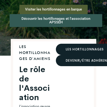
Visiter les hortillonnages en barque
Découvrir les hortillonages et l'association
APSSEH
LES
LES HORTILLONNAGES
HORTILLONNA
GES D'AMIENS
DEVENIR/ÊTRE ADHÉRE
Le rôle
de
l'Associ
ation
L’association œuvre