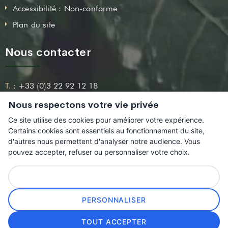
Accessibilité : Non-conforme
Plan du site
Nous contacter
T. :
+33 (0)3 22 92 12 18
Nous respectons votre vie privée
Email :
contact@leshortillonnages.fr
Ce site utilise des cookies pour améliorer votre expérience.
Adresse :
54, Boulevard Beauvillé 80000 Amiens
Certains cookies sont essentiels au fonctionnement du site,
d'autres nous permettent d'analyser notre audience. Vous
pouvez accepter, refuser ou personnaliser votre choix.
TOUT REFUSER
© 2021
–
Association pour la Protection et la Sauvegarde des
PERSONNALISER
Hortillonnages
TOUT ACCEPTER