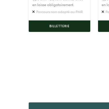
en laisse obligatoirement.
en l
Parcours non adapté au PMR
P
BILLETTERIE