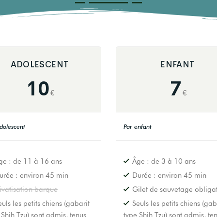
ADOLESCENT
ENFANT
10
7
€
€
dolescent
Par enfant
ge : de 11 à 16 ans
Âge : de 3 à 10 ans
urée : environ 45 min
Durée : environ 45 min
ivatisation barque
Gilet de sauvetage obliga
euls les petits chiens (gabarit
Seuls les petits chiens (gab
 Shih Tzu) sont admis, tenus
type Shih Tzu) sont admis, te