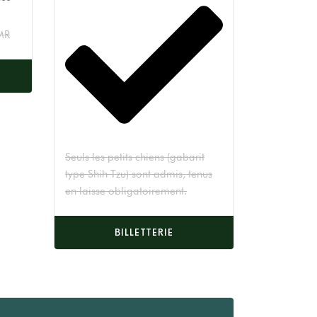
MR
Seuls les petits chiens (gabarit
type Shih Tzu) sont admis, tenus
en laisse obligatoirement.
BILLETTERIE