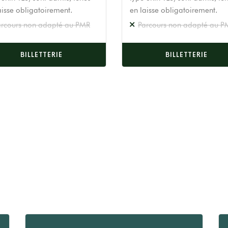
aisse obligatoirement.
en laisse obligatoirement.
arcours non adapté au PMR
Parcours non adapté au P
BILLETTERIE
BILLETTERIE