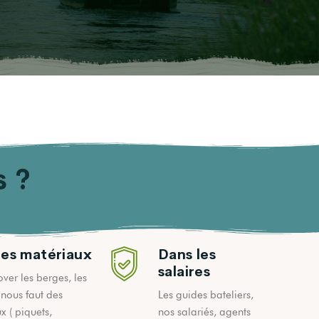
s ?
les matériaux
Dans les
salaires
ver les berges, les
l nous faut des
Les guides bateliers,
x ( piquets,
nos salariés, agents