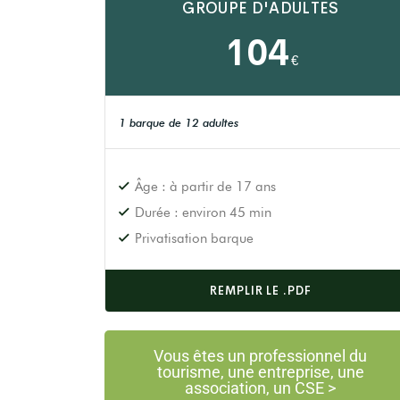
GROUPE D'ADULTES
104
€
1 barque de 12 adultes
Âge : à partir de 17 ans
Durée : environ 45 min
Privatisation barque
REMPLIR LE .PDF
Vous êtes un professionnel du
tourisme, une entreprise, une
association, un CSE >