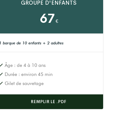
GROUPE D'ENFANTS
67
€
1 barque de 10 enfants + 2 adultes
Âge : de 4 à 10 ans
Durée : environ 45 min
Gilet de sauvetage
REMPLIR LE .PDF