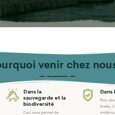
urquoi venir chez nou
Dans la
Dans 
sauvegarde et la
Pour réno
biodiversité
fossés, i
Ceci nous permet de
matériau