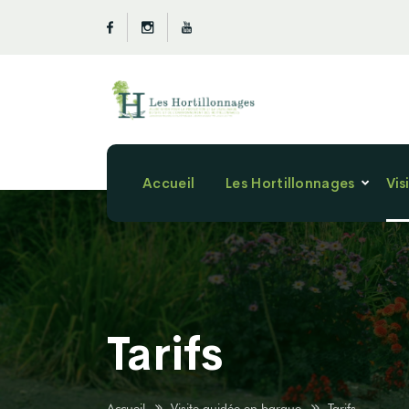
Accueil
Les Hortillonnages
Vis
Tarifs
Accueil
Visite guidée en barque
Tarifs