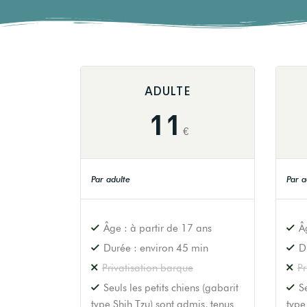
ADULTE
11
€
Par adulte
Par a
Âge : à partir de 17 ans
Â
Durée : environ 45 min
D
Privatisation barque
Pr
Seuls les petits chiens (gabarit
S
type Shih Tzu) sont admis, tenus
type