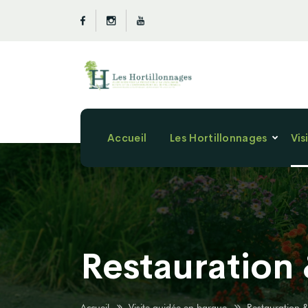
Accueil
Les Hortillonnages
Vis
Restauration
Accueil
Visite guidée en barque
Restauration 