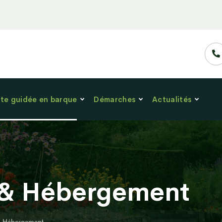
ite guidée en barque
Démarches
Actualités
 & Hébergement
& Hébergement