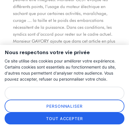
différents points, l’usage du moteur électrique en
sachant que pour certaines activités, maraîchage,
curage … la taille et le poids des embarcations
nécessitent de la puissance. Dans ces conditions, les
syndics sont d’accord pour rester sur le cadre actuel.
Monsieur GAVORY ajoute que dans cet article en plus
de natures d’embarcations et du type de propulsion,
Nous respectons votre vie privée
peuvent être réglementés : le nombre d’embarcations
Ce site utilise des cookies pour améliorer votre expérience.
circulant ensembles, le nombre de passages par rieu,
Certains cookies sont essentiels au fonctionnement du site,
des rieux et/ou fossés interdit, selon gabarit, une
d'autres nous permettent d'analyser notre audience. Vous
fréquence de passages, une période de passage :
pouvez accepter, refuser ou personnaliser votre choix.
saison, jour/nuit, week-end …
Monsieur RENAUX attire l’attention sur les contraintes
TOUT REFUSER
de circulation imposées par la pratique de la chasse
au gibier d’eau. Messieurs GEST et DUCHEMIN
PERSONNALISER
estime difficile d’imposer un nombre de passages par
rieu, notamment avec l’impossibilité de mettre en
TOUT ACCEPTER
place un mode de contrôle. Monsieur DUCHEMIN est
French